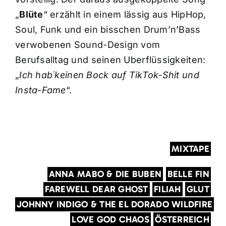
„
Blüte
“ erzählt in einem lässig aus HipHop,
Soul, Funk und ein bisschen Drum’n’Bass
verwobenen Sound-Design vom
Berufsalltag und seinen Uberflüssigkeiten:
„
Ich hab´keinen Bock auf TikTok-Shit und
Insta-Fame
“.
MIXTAPE
ANNA MABO & DIE BUBEN
BELLE FIN
FAREWELL DEAR GHOST
FILIAH
GLUT
JOHNNY INDIGO & THE EL DORADO WILDFIRE
LOVE GOD CHAOS
ÖSTERREICH