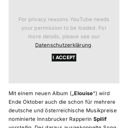
For privacy reasons YouTube needs
your permission to be loaded. For
more details, please see our
Datenschutzerklärung
.
I ACCEPT
Mit einem neuen Album („
Elouise
“) wird
Ende Oktober auch die schon für mehrere
deutsche und österreichische Musikpreise
nominierte Innsbrucker Rapperin
Spilif
vorstellig. Der daraus ausgekoppelte Song