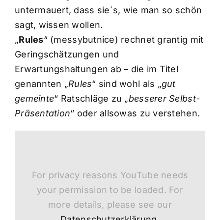
untermauert, dass sie´s, wie man so schön
sagt, wissen wollen.
„
Rules
“ (messybutnice) rechnet grantig mit
Geringschätzungen und
Erwartungshaltungen ab – die im Titel
genannten „
Rules
“ sind wohl als „
gut
gemeinte
“ Ratschläge zu „
besserer Selbst-
Präsentation
“ oder allsowas zu verstehen.
For privacy reasons YouTube needs
your permission to be loaded. For
more details, please see our
Datenschutzerklärung
.