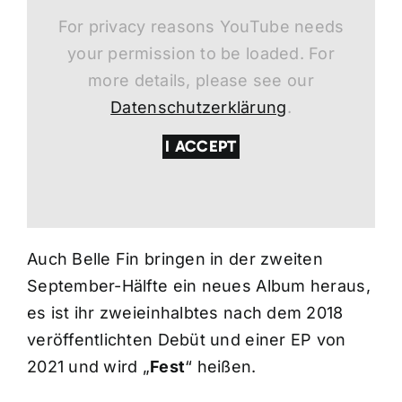
For privacy reasons YouTube needs
your permission to be loaded. For
more details, please see our
Datenschutzerklärung
.
I ACCEPT
Auch Belle Fin bringen in der zweiten
September-Hälfte ein neues Album heraus,
es ist ihr zweieinhalbtes nach dem 2018
veröffentlichten Debüt und einer EP von
2021 und wird „
Fest
“ heißen.