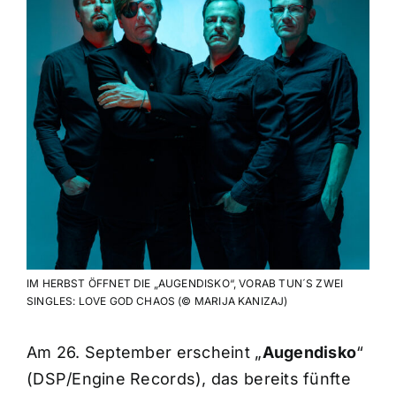
IM HERBST ÖFFNET DIE „AUGENDISKO“, VORAB TUN´S ZWEI
SINGLES: LOVE GOD CHAOS (© MARIJA KANIZAJ)
Am 26. September erscheint „
Augendisko
“
(DSP/Engine Records), das bereits fünfte