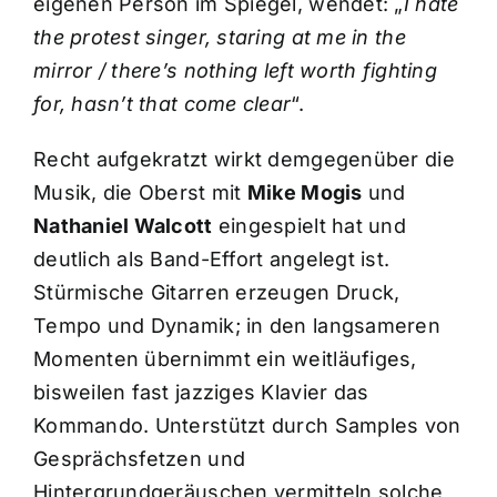
eigenen Person im Spiegel, wendet: „
I hate
the protest singer, staring at me in the
mirror / there’s nothing left worth fighting
for, hasn’t that come clear
“.
Recht aufgekratzt wirkt demgegenüber die
Musik, die Oberst mit
Mike Mogis
und
Nathaniel Walcott
eingespielt hat und
deutlich als Band-Effort angelegt ist.
Stürmische Gitarren erzeugen Druck,
Tempo und Dynamik; in den langsameren
Momenten übernimmt ein weitläufiges,
bisweilen fast jazziges Klavier das
Kommando. Unterstützt durch Samples von
Gesprächsfetzen und
Hintergrundgeräuschen vermitteln solche