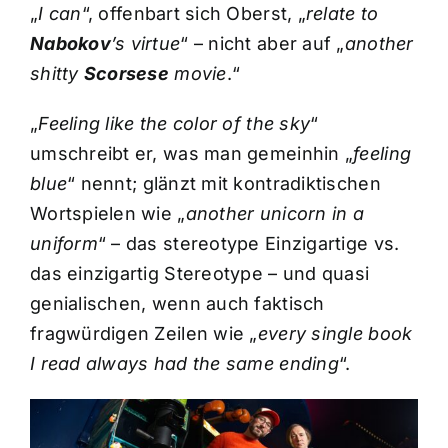
„
I can
“, offenbart sich Oberst, „
relate to
Nabokov
’s virtue
“ – nicht aber auf „
another
shitty
Scorsese
movie
.“
„
Feeling like the color of the sky
“
umschreibt er, was man gemeinhin „
feeling
blue
“ nennt; glänzt mit kontradiktischen
Wortspielen wie „
another unicorn in a
uniform
“ – das stereotype Einzigartige vs.
das einzigartig Stereotype – und quasi
genialischen, wenn auch faktisch
fragwürdigen Zeilen wie „
every single book
I read always had the same ending
“.