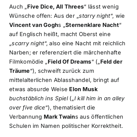
Auch „
Five Dice, All Threes
“ lässt wenig
Wünsche offen: Aus der „
starry night
“, wie
Vincent van Gogh
s „
Sternenklare Nacht
“
auf Englisch heißt, macht Oberst eine
„
scarry night
“, also eine Nacht mit reichlich
Narben; er referenziert die märchenhafte
Filmkomödie „
Field Of Dreams
“ („
Feld der
Träume
“), schweift zurück zum
mittelalterlichen Ablasshandel, bringt auf
etwas absurde Weise
Elon Musk
buchstäblich ins Spiel
(„
I kill him in an alley
over five dice
“), thematisiert die
Verbannung
Mark Twain
s aus öffentlichen
Schulen im Namen politischer Korrektheit.