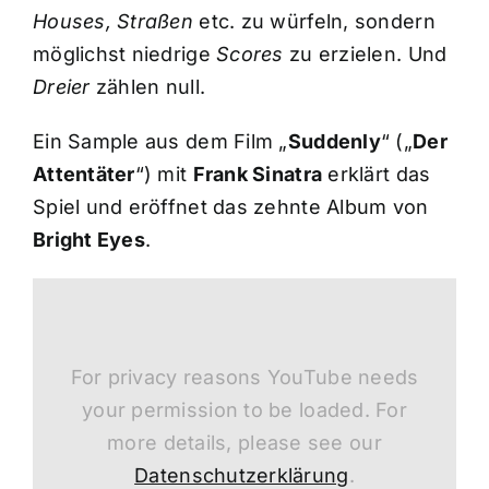
Houses, Straßen
etc. zu würfeln, sondern
möglichst niedrige
Scores
zu erzielen. Und
Dreier
zählen null.
Ein Sample aus dem Film „
Suddenly
“ („
Der
Attentäter
“) mit
Frank Sinatra
erklärt das
Spiel und eröffnet das zehnte Album von
Bright Eyes
.
For privacy reasons YouTube needs
your permission to be loaded. For
more details, please see our
Datenschutzerklärung
.