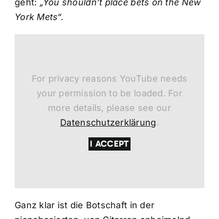
geht:
„You shouldn’t place bets on the New
York Mets“.
For privacy reasons YouTube needs
your permission to be loaded. For
more details, please see our
Datenschutzerklärung
.
I ACCEPT
Ganz klar ist die Botschaft in der