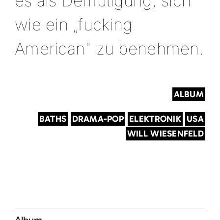
es als Demütigung, sich
wie ein „fucking
American" zu benehmen.
ALBUM
BATHS
DRAMA-POP
ELEKTRONIK
USA
WILL WIESENFELD
Album