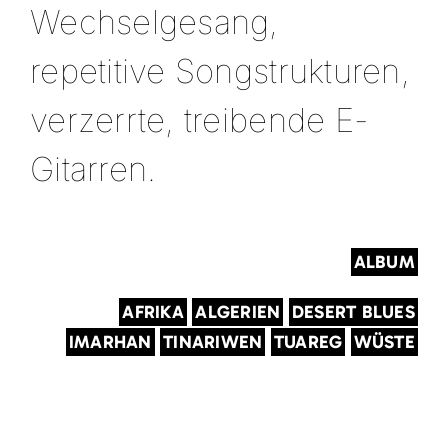
Wechselgesang,
repetitive Songstrukturen,
verzerrte, treibende E-
Gitarren.
ALBUM
AFRIKA
ALGERIEN
DESERT BLUES
IMARHAN
TINARIWEN
TUAREG
WÜSTE