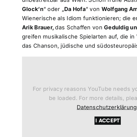
Glock‘n
“ oder „
Da Hofa
“ von
Wolfgang A
Wienerische als Idiom funktionieren; die 
Arik Brauer,
das Schaffen von
Geduldig u
greifen musikalische Spielarten auf, die i
das Chanson, jüdische und südosteuropäis
For privacy reasons YouTube needs yo
be loaded. For more details, ple
Datenschutzerklärung
I ACCEPT