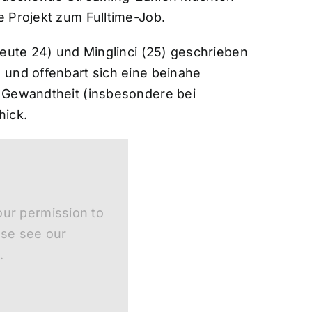
 Projekt zum Fulltime-Job.
heute 24) und Minglinci (25) geschrieben
 und offenbart sich eine beinahe
 Gewandtheit (insbesondere bei
hick.
ur permission to
ase see our
.