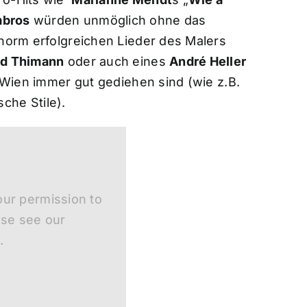
mbros
würden unmöglich ohne das
enorm erfolgreichen Lieder des Malers
nd Thimann
oder auch eines
André Heller
n Wien immer gut gediehen sind (wie z.B.
che Stile).
ur permission to
ase see our
.