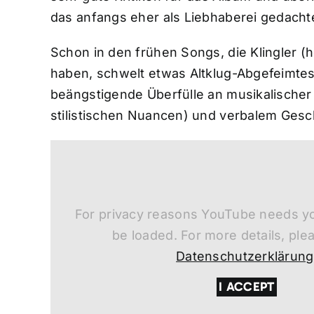
das anfangs eher als Liebhaberei gedachte
Schon in den frühen Songs, die Klingler (
haben, schwelt etwas Altklug-Abgefeimtes
beängstigende Überfülle an musikalischer
stilistischen Nuancen) und verbalem Gesc
For privacy reasons YouTube needs yo
be loaded. For more details, ple
Datenschutzerklärung
I ACCEPT