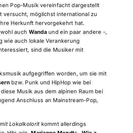
chen Pop-Musik vereinfacht dargestellt
versucht, möglichst international zu
ihre Herkunft hervorgekehrt hat.
 wohl auch
Wanda
und ein paar andere -,
ng wie auch lokale Verankerung
teressiert, sind die Musiker mit
lksmusik aufgegriffen worden, um sie mit
sern
bzw. Punk und HipHop wie bei
t diese Musik aus dem alpinen Raum bei
gend Anschluss an Mainstream-Pop,
mit Lokalkolorit
kommt allerdings
tro-Hits wie
Marianne Mendt
s „
Wie a