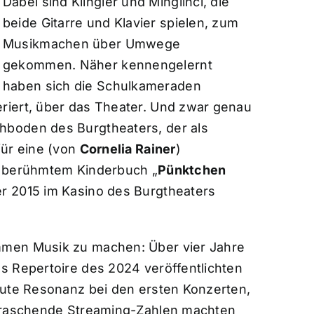
Dabei sind Klingler und Minglinci, die
beide Gitarre und Klavier spielen, zum
Musikmachen über Umwege
gekommen. Näher kennengelernt
haben sich die Schulkameraden
riert, über das Theater. Und zwar genau
boden des Burgtheaters, der als
für eine (von
Cornelia Rainer
)
 berühmtem Kinderbuch „
Pünktchen
r 2015 im Kasino des Burgtheaters
mmen Musik zu machen: Über vier Jahre
s Repertoire des 2024 veröffentlichten
 Gute Resonanz bei den ersten Konzerten,
erraschende Streaming-Zahlen machten