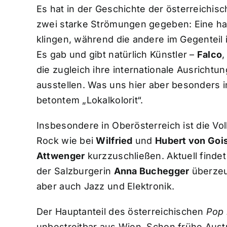
Es hat in der Geschichte der österreichis
zwei starke Strömungen gegeben: Eine hat 
klingen, während die andere im Gegenteil 
Es gab und gibt natürlich Künstler –
Falco
,
die zugleich ihre internationale Ausrichtu
ausstellen. Was uns hier aber besonders in
betontem „Lokalkolorit“.
Insbesondere in Oberösterreich ist die Vo
Rock wie bei
Wilfried
und
Hubert von Goi
Attwenger
kurzzuschließen. Aktuell finde
der Salzburgerin
Anna Buchegger
überzeu
aber auch Jazz und Elektronik.
Der Hauptanteil des österreichischen
Pop 
unbestreitbar aus Wien. Schon frühe Aus