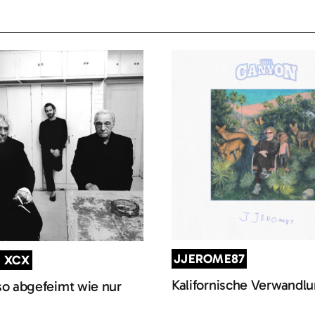
JJEROME87
I XCX
Kalifornische Verwandl
so abgefeimt wie nur