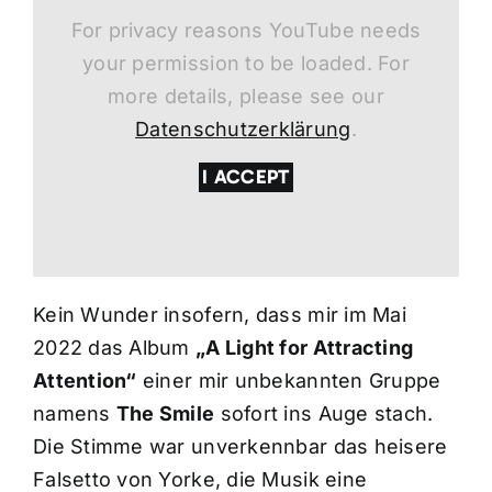
For privacy reasons YouTube needs
your permission to be loaded. For
more details, please see our
Datenschutzerklärung
.
I ACCEPT
Kein Wunder insofern, dass mir im Mai
2022 das Album
„A Light for Attracting
Attention“
einer mir unbekannten Gruppe
namens
The Smile
sofort ins Auge stach.
Die Stimme war unverkennbar das heisere
Falsetto von Yorke, die Musik eine