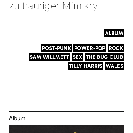
zu trauriger Mimikry.
ALBUM
POST-PUNK
POWER-POP
ROCK
SAM WILLMETT
SEX
THE BUG CLUB
TILLY HARRIS
WALES
Album