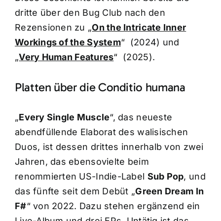
dritte über den Bug Club nach den
Rezensionen zu „
On the Intricate Inner
Workings of the System
“ (2024) und
„
Very Human Features
“ (2025).
Platten über die Conditio humana
„
Every Single Muscle
“, das neueste
abendfüllende Elaborat des walisischen
Duos, ist dessen drittes innerhalb von zwei
Jahren, das ebensovielte beim
renommierten US-Indie-Label
Sub Pop
, und
das fünfte seit dem Debüt „
Green Dream In
F#
“ von 2022. Dazu stehen ergänzend ein
Live-Album und drei EPs. Untätig ist das