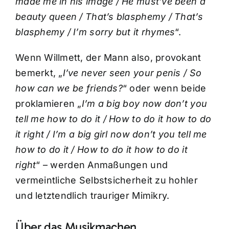
made me in his image / He must’ve been a
beauty queen / That’s blasphemy / That’s
blasphemy / I’m sorry but it rhymes
“.
Wenn Willmett, der Mann also, provokant
bemerkt, „
I’ve never seen your penis / So
how can we be friends?
“ oder wenn beide
proklamieren „
I’m a big boy now don’t you
tell me how to do it / How to do it how to do
it right / I’m a big girl now don’t you tell me
how to do it / How to do it how to do it
right
“ – werden Anmaßungen und
vermeintliche Selbstsicherheit zu hohler
und letztendlich trauriger Mimikry.
Über das Musikmachen