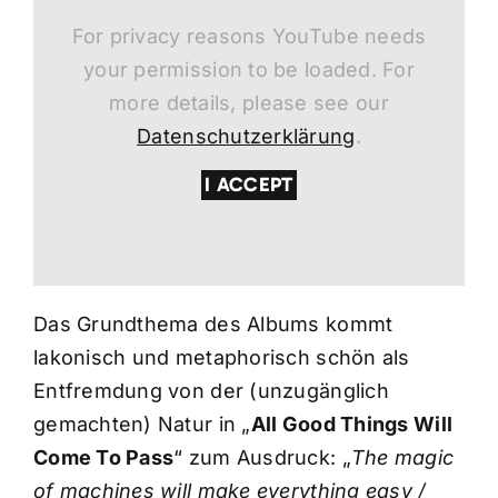
For privacy reasons YouTube needs
your permission to be loaded. For
more details, please see our
Datenschutzerklärung
.
I ACCEPT
Das Grundthema des Albums kommt
lakonisch und metaphorisch schön als
Entfremdung von der (unzugänglich
gemachten) Natur in „
All Good Things Will
Come To Pass
“ zum Ausdruck: „
The magic
of machines will make everything easy /