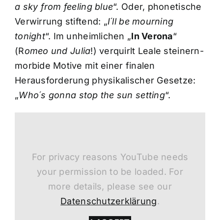
a sky from feeling blue
“. Oder, phonetische
Verwirrung stiftend: „
I´ll be mourning
tonight
“. Im unheimlichen „
In Verona
“
(R
omeo und Julia
!) verquirlt Leale steinern-
morbide Motive mit einer finalen
Herausforderung physikalischer Gesetze:
„
Who´s gonna stop the sun setting
“.
For privacy reasons YouTube needs
your permission to be loaded. For
more details, please see our
Datenschutzerklärung
.