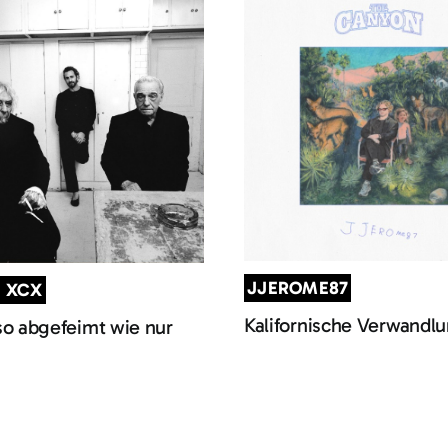
JJEROME87
I XCX
Kalifornische Verwandl
so abgefeimt wie nur