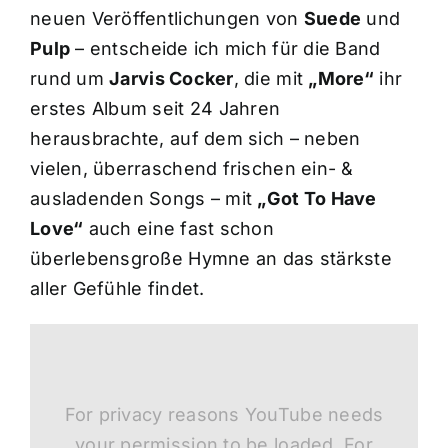
neuen Veröffentlichungen von
Suede
und
Pulp
– entscheide ich mich für die Band
rund um
Jarvis Cocker
, die mit
„More“
ihr
erstes Album seit 24 Jahren
herausbrachte, auf dem sich – neben
vielen, überraschend frischen ein- &
ausladenden Songs – mit
„Got To Have
Love“
auch eine fast schon
überlebensgroße Hymne an das stärkste
aller Gefühle findet.
For privacy reasons YouTube needs
your permission to be loaded. For