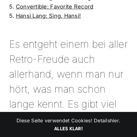
5.
Convertible: Favorite Record
5.
Hansi Lang: Sing, Hansi!
Es entgeht einem bei aller
Retro-Freude auch
allerhand, wenn man nur
hört, was man schon
lange kennt. Es gibt viel
lohnendes akustisches
Diese Seite verwendet Cookies! Details
hier
.
ALLES KLAR!
Neuland zu entdecken,