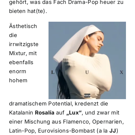
gehört, was das Fach Drama-Pop heuer zu
bieten hat(te).
Ästhetisch
die
irrwitzigste
Mixtur, mit
ebenfalls
enorm
hohem
dramatischem Potential, kredenzt die
Katalanin
Rosalía
auf
„Lux“
, und zwar mit
einer Mischung aus Flamenco, Opernarien,
Latin-Pop, Eurovisions-Bombast (a la
JJ
)