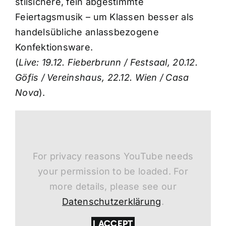
stilsichere, fein abgestimmte
Feiertagsmusik – um Klassen besser als
handelsübliche anlassbezogene
Konfektionsware.
(
Live: 19.12. Fieberbrunn / Festsaal, 20.12.
Göfis / Vereinshaus, 22.12. Wien / Casa
Nova
).
For privacy reasons YouTube needs
your permission to be loaded. For
more details, please see our
Datenschutzerklärung
.
I ACCEPT