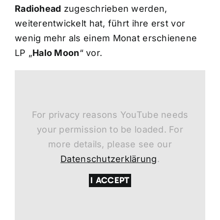
Radiohead
zugeschrieben werden,
weiterentwickelt hat, führt ihre erst vor
wenig mehr als einem Monat erschienene
LP „
Halo Moon
“ vor.
For privacy reasons YouTube needs
your permission to be loaded. For
more details, please see our
Datenschutzerklärung
.
I ACCEPT