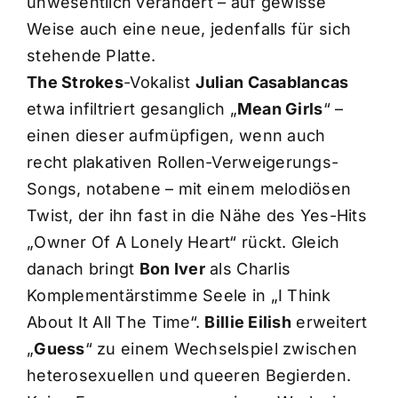
unwesentlich verändert – auf gewisse
Weise auch eine neue, jedenfalls für sich
stehende Platte.
The Strokes
-Vokalist
Julian Casablancas
etwa infiltriert gesanglich „
Mean Girls
“ –
einen dieser aufmüpfigen, wenn auch
recht plakativen Rollen-Verweigerungs-
Songs, notabene – mit einem melodiösen
Twist, der ihn fast in die Nähe des Yes-Hits
„Owner Of A Lonely Heart“ rückt. Gleich
danach bringt
Bon Iver
als Charlis
Komplementärstimme Seele in „I Think
About It All The Time“.
Billie Eilish
erweitert
„
Guess
“ zu einem Wechselspiel zwischen
heterosexuellen und queeren Begierden.