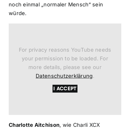
noch einmal „normaler Mensch“ sein
würde.
For privacy reasons YouTube needs
your permission to be loaded. For
more details, please see our
Datenschutzerklärung
.
I ACCEPT
Charlotte Aitchison
, wie Charli XCX