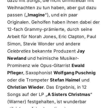
dazu mit Songs, die nicht unmittelbar mit
Weihnachten zu tun haben, aber gut dazu
passen („
Imagine
“), und ein paar
Originalen. Geholfen haben ihnen dabei der
12-fach Grammy-prämierte, durch seine
Arbeit für Norah Jones, Eric Clapton, Paul
Simon, Stevie Wonder und andere
Celebreties
bekannte Produzent
Jay
Newland
und heimische Musiker-
Prominenz wie Opus-Gitarrist
Ewald
Pfleger
, Saxophonist
Wolfgang Puschnig
oder die Trompeter
Stefan Haimel
und
Christian Wieder
. Das Ergebnis, in 12
Songs auf der LP „
A Sisters Christmas
“
(Warner) festgehalten, ist wunderbar