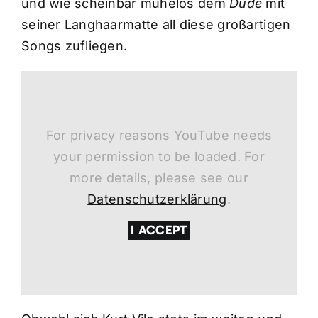
und wie scheinbar mühelos dem
Dude
mit
seiner Langhaarmatte all diese großartigen
Songs zufliegen.
For privacy reasons YouTube needs
your permission to be loaded. For
more details, please see our
Datenschutzerklärung
.
I ACCEPT