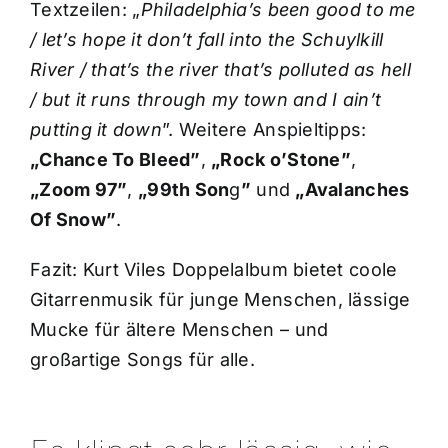
Textzeilen: „
Philadelphia’s been good to me
/ let’s hope it don’t fall into the Schuylkill
River / that’s the river that’s polluted as hell
/ but it runs through my town and I ain’t
putting it down
”. Weitere Anspieltipps:
„
Chance To Bleed”
,
„
Rock o’Stone”
,
„
Zoom 97”
,
„
99th Son
g
”
und
„
Avalanches
Of Snow”
.
Fazit: Kurt Viles Doppelalbum bietet coole
Gitarrenmusik für junge Menschen, lässige
Mucke für ältere Menschen – und
großartige Songs für alle.