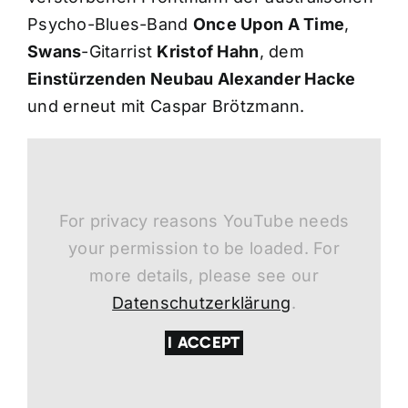
Psycho-Blues-Band
Once Upon A Time
,
Swans
-Gitarrist
Kristof Hahn
, dem
Einstürzenden Neubau Alexander Hacke
und erneut mit Caspar Brötzmann.
For privacy reasons YouTube needs
your permission to be loaded. For
more details, please see our
Datenschutzerklärung
.
I ACCEPT