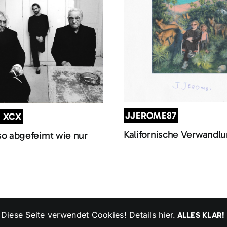
JJEROME87
I XCX
Kalifornische Verwandl
so abgefeimt wie nur
 | All Rights Reserved | Powered by
p
ublick.net
|
Impressum
|
Datens
Diese Seite verwendet Cookies! Details
hier
.
ALLES KLAR!