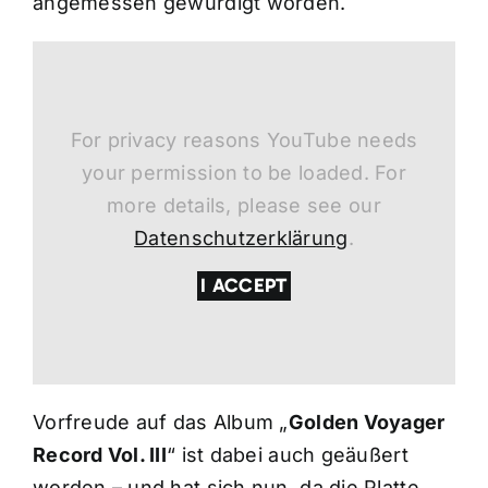
angemessen gewürdigt worden.
For privacy reasons YouTube needs
your permission to be loaded. For
more details, please see our
Datenschutzerklärung
.
I ACCEPT
Vorfreude auf das Album „
Golden Voyager
Record Vol. III
“ ist dabei auch geäußert
worden – und hat sich nun, da die Platte