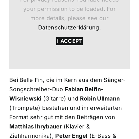
your permission to be loaded. For
more details, please see our
Datenschutzerklärung
.
I ACCEPT
Bei Belle Fin, die im Kern aus dem Sänger-
Songschreiber-Duo
Fabian Belfin-
Wisniewski
(Gitarre) und
Robin Ullmann
(Trompete) bestehen und im erweiterten
Format sehr gut mit den Beiträgen von
Matthias Ihrybauer
(Klavier &
Ziehharmonika),
Peter Engel
(E-Bass &