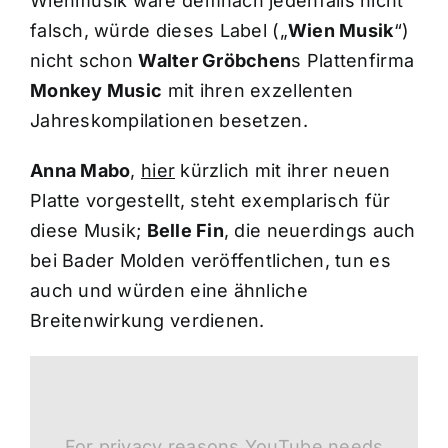
Wienmusik wäre demnach jedenfalls nicht
falsch, würde dieses Label („
Wien Musik
“)
nicht schon
Walter Gröbchen
s Plattenfirma
Monkey Music
mit ihren exzellenten
Jahreskompilationen besetzen.
Anna Mabo
,
hier
kürzlich mit ihrer neuen
Platte vorgestellt, steht exemplarisch für
diese Musik;
Belle Fin
, die neuerdings auch
bei Bader Molden veröffentlichen, tun es
auch und würden eine ähnliche
Breitenwirkung verdienen.
For privacy reasons YouTube needs