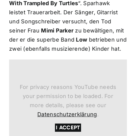
With Trampled By Turtles
“. Sparhawk
leistet Trauerarbeit. Der Sänger, Gitarrist
und Songschreiber versucht, den Tod
seiner Frau
Mimi Parker
zu bewältigen, mit
der er die superbe Band
Low
betrieben und
zwei (ebenfalls musizierende) Kinder hat.
For privacy reasons YouTube needs
your permission to be loaded. For
more details, please see our
Datenschutzerklärung
.
I ACCEPT