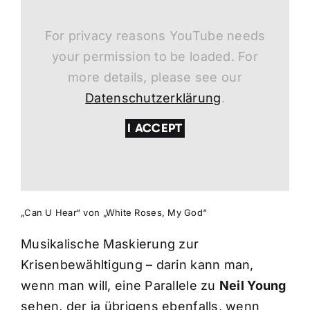
For privacy reasons YouTube needs
your permission to be loaded. For
more details, please see our
Datenschutzerklärung
.
I ACCEPT
„Can U Hear“ von „White Roses, My God“
Musikalische Maskierung zur
Krisenbewähltigung – darin kann man,
wenn man will, eine Parallele zu
Neil Young
sehen, der ja übrigens ebenfalls, wenn