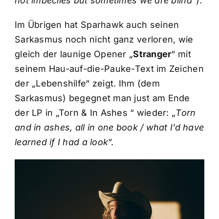
not imbeciles but sometimes we are blind
“).
Im Übrigen hat Sparhawk auch seinen
Sarkasmus noch nicht ganz verloren, wie
gleich der launige Opener „
Stranger
“ mit
seinem Hau-auf-die-Pauke-Text im Zeichen
der „Lebenshilfe“ zeigt. Ihm (dem
Sarkasmus) begegnet man just am Ende
der LP in „Torn & In Ashes “ wieder: „
Torn
and in ashes, all in one book / what I’d have
learned if I had a look
“.