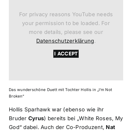
For privacy reasons YouTube needs
your permission to be loaded. For
more details, please see our
Datenschutzerklärung
.
I ACCEPT
Das wunderschöne Duett mit Tochter Hollis in „I‘m Not
Broken“
Hollis Sparhawk war (ebenso wie ihr
Bruder
Cyrus
) bereits bei „White Roses, My
God“ dabei. Auch der Co-Produzent,
Nat