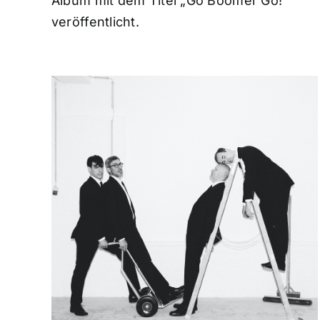
Album mit dem Titel „Go Boomer Go!“
veröffentlicht.