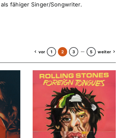
als fähiger Singer/Songwriter.
vor
1
2
3
···
5
weiter